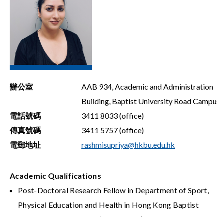
辦公室
AAB 934, Academic and Administration
Building, Baptist University Road Campu
電話號碼
3411 8033 (office)
傳真號碼
3411 5757 (office)
電郵地址
rashmisupriya@hkbu.edu.hk
Academic Qualifications
Post-Doctoral Research Fellow in Department of Sport,
Physical Education and Health in Hong Kong Baptist