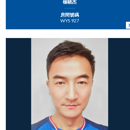
楊驍杰
房間號碼
WYS 927