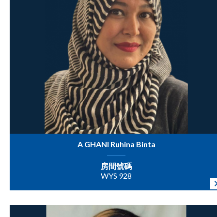
A GHANI Ruhina Binta
房間號碼
WYS 928