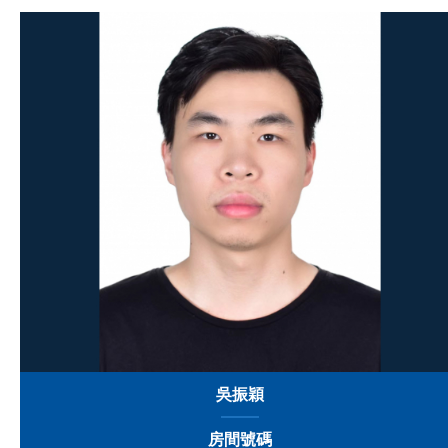
吳振穎
房間號碼