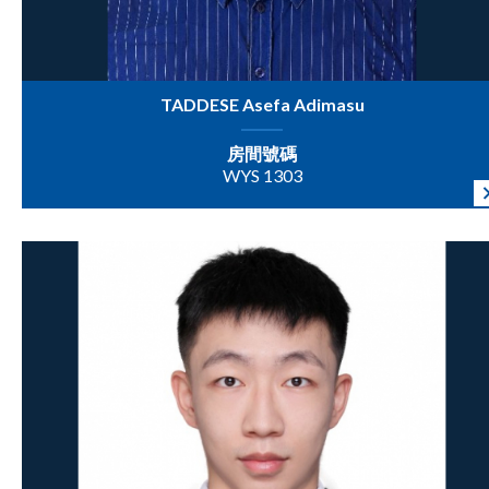
TADDESE Asefa Adimasu
房間號碼
WYS 1303