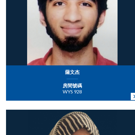
薩文杰
房間號碼
WYS 928