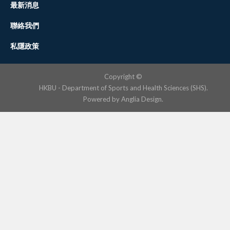
最新消息
聯絡我們
私隱政策
Copyright ©
HKBU - Department of Sports and Health Sciences (SHS).
Powered by
Anglia Design
.