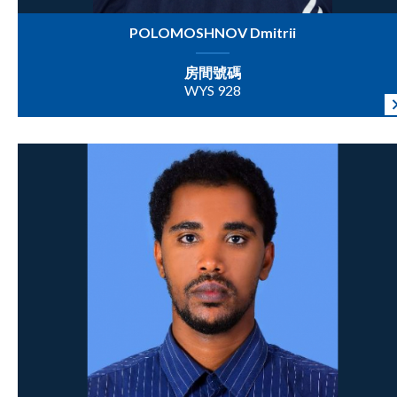
POLOMOSHNOV Dmitrii
房間號碼
WYS 928