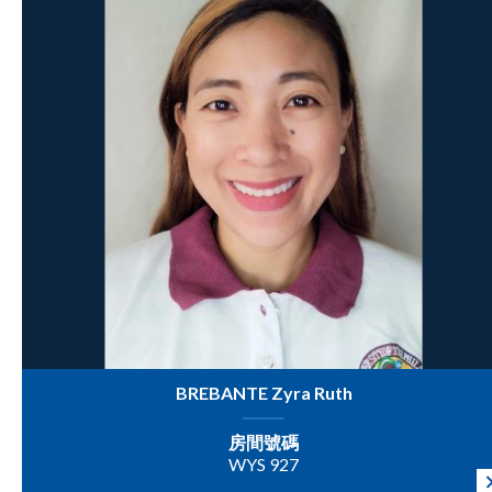
BREBANTE Zyra Ruth
房間號碼
WYS 927