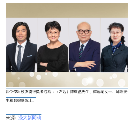
四位傑出校友獎得獎者包括︰（左起）陳敬然先生、羅冠蘭女士、邱浩波
生和鄭婉華院士。
來源:
浸大新聞稿