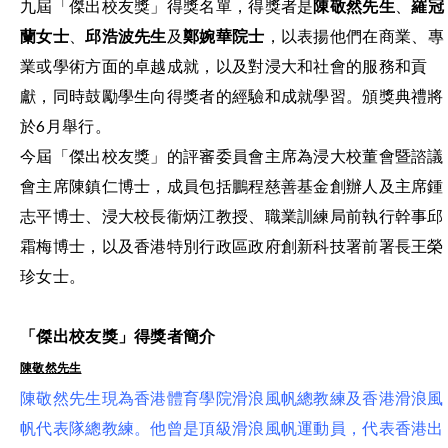
九屆「傑出校友獎」得獎名單，得獎者是
陳敬然先生
、
羅冠
蘭女士
、
邱浩波先生
及
鄭婉華院士
，以表揚他們在商業、專
業或學術方面的卓越成就，以及對浸大和社會的服務和貢
獻，同時鼓勵學生向得獎者的經驗和成就學習。頒獎典禮將
於6月舉行。
今屆「傑出校友獎」的評審委員會主席為浸大校董會暨諮議
會主席陳鎮仁博士，成員包括鵬程慈善基金創辦人及主席鍾
志平博士、浸大校長衞炳江教授、職業訓練局前執行幹事邱
霜梅博士，以及香港特別行政區政府創新科技署前署長王榮
珍女士。
「傑出校友獎」得獎者簡介
陳敬然先生
陳敬然先生現為香港體育學院滑浪風帆總教練及香港滑浪風
帆代表隊總教練。他曾是頂級滑浪風帆運動員，代表香港出