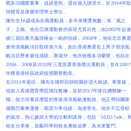
戰多項國際賽事，成績斐然。退役後入讀浸大，於2014年
得體育及康樂管理學士學位。
陳先生16歲成為全職運動員，多年來獲獎無數，有「風之
子」之稱。他在亞洲運動會的表現尤其出色，由2002年起
續三屆比賽共贏得兩金一銅的佳績。2008年，他在北京奧
會滑浪風帆項目取得第六名，創出香港奧運史上男子滑浪風
帆項目歷來最佳成績。賽場外，他亦收獲多項榮譽，包括在
2006、2008及2010年三度當選香港傑出運動員，並在2007
年獲香港特區政府頒授榮譽勳章。
在2011年退役，陳先生隨即回歸校園於浸大就讀。畢業後
他加入香港體育學院擔任教練，並於2017年接任總教練一
職，致力培養具潛質的香港滑浪風帆運動員。他正帶領團隊
備戰巴黎奧運會，期望力爭佳績，為港爭光。他亦不忘母校
的栽培，熱心參與大學的活動和講座，包括「SEED Talk」
校友分享會，鼓勵同學和校友勇敢追夢，為未來奮鬥。