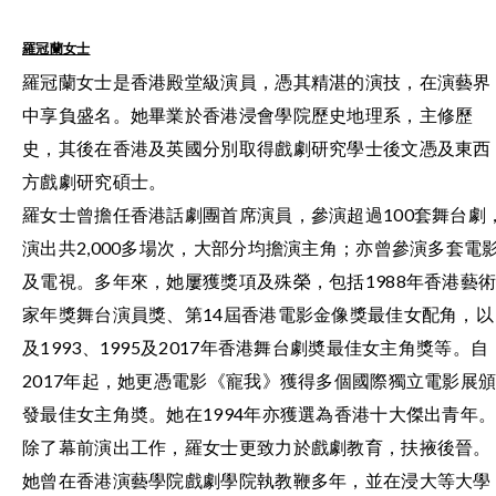
羅冠蘭女士
羅冠蘭女士是香港殿堂級演員，憑其精湛的演技，在演藝界
中享負盛名。她畢業於香港浸會學院歷史地理系，主修歷
史，其後在香港及英國分別取得戲劇研究學士後文憑及東西
方戲劇研究碩士。
羅女士曾擔任香港話劇團首席演員，參演超過100套舞台劇
演出共2,000多場次，大部分均擔演主角；亦曾參演多套電
及電視。多年來，她屢獲獎項及殊榮，包括1988年香港藝
家年獎舞台演員獎、第14屆香港電影金像獎最佳女配角，以
及1993、1995及2017年香港舞台劇奬最佳女主角獎等。自
2017年起，她更憑電影《寵我》獲得多個國際獨立電影展
發最佳女主角奬。她在1994年亦獲選為香港十大傑出青年
除了幕前演出工作，羅女士更致力於戲劇教育，扶掖後晉。
她曾在香港演藝學院戲劇學院執教鞭多年，並在浸大等大學