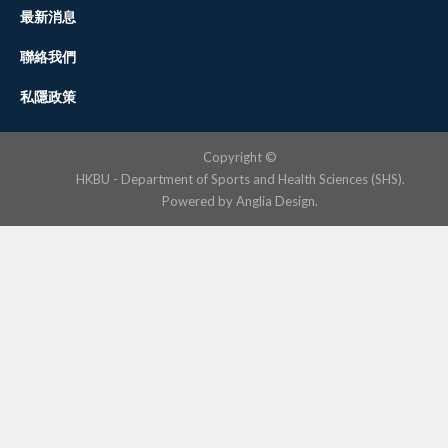
最新消息
聯絡我們
私隱政策
Copyright ©
HKBU - Department of Sports and Health Sciences (SHS).
Powered by
Anglia Design
.