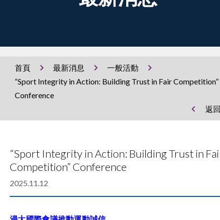
首頁
最新消息
一般活動
“Sport Integrity in Action: Building Trust in Fair Competition”
Conference
返
“Sport Integrity in Action: Building Trust in Fai
Competition” Conference
2025.11.12
浸大國際會議推動運動誠信