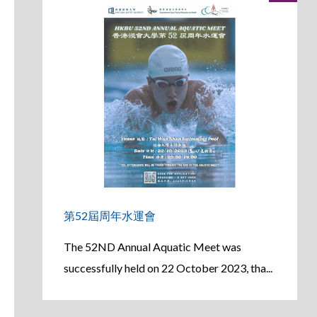
第52屆周年水運會
The 52ND Annual Aquatic Meet was
successfully held on 22 October 2023, tha...