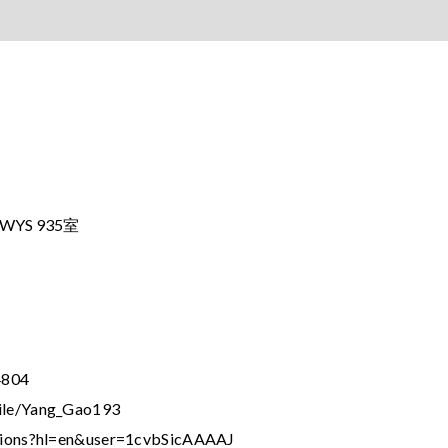
S 935室
4804
file/Yang_Gao193
tations?hl=en&user=1cvbSicAAAAJ